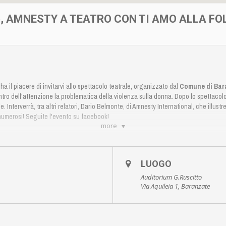
, AMNESTY A TEATRO CON TI AMO ALLA FO
O
ha il piacere di invitarvi allo spettacolo teatrale, organizzato dal
Comune di Bar
ntro dell'attenzione la problematica della violenza sulla donna. Dopo lo spettacolo 
 Interverrà, tra altri relatori, Dario Belmonte, di Amnesty International, che illustr
numerosi! Seguite l'evento su
facebook!
more
LUOGO
Auditorium G.Ruscitto
Via Aquileia 1, Baranzate