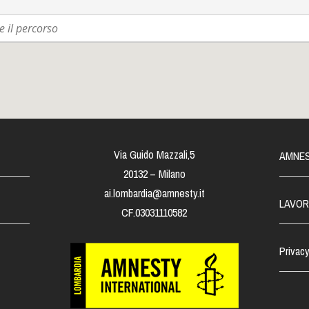
Via Guido Mazzali,5
AMNES
20132 – Milano
ai.lombardia@amnesty.it
LAVOR
CF.03031110582
Privacy