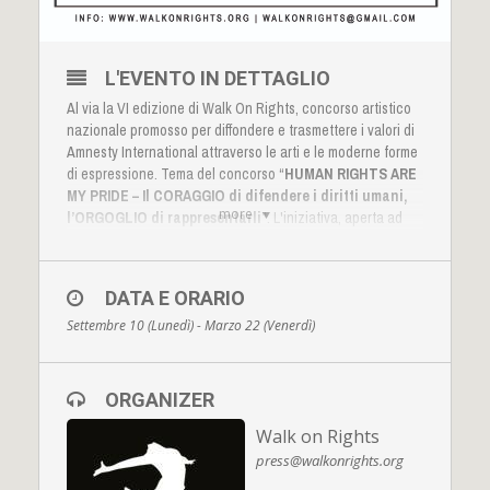
L'EVENTO IN DETTAGLIO
Al via la VI edizione di Walk On Rights, concorso artistico
nazionale promosso per diffondere e trasmettere i valori di
Amnesty International attraverso le arti e le moderne forme
di espressione. Tema del concorso “
HUMAN RIGHTS ARE
MY PRIDE – Il CORAGGIO di difendere i diritti umani,
more
l’ORGOGLIO di rappresentarli
”. L'iniziativa, aperta ad
autrici e autori senza vincoli d’età, prevede cinque diverse
categorie in gara:fotografia digitale, disegno o fumetto,
musica, videoclip, testo in prosa o poesia. Le iscrizioni
DATA E ORARIO
dovranno pervenire entro e non oltre il 22 Marzo 2019,
Settembre 10 (Lunedì) - Marzo 22 (Venerdì)
esclusivamente tramite posta elettronica, all’indirizzo:
iscrizione.wor@gmail.com.
ORGANIZER
Walk on Rights
press@walkonrights.org