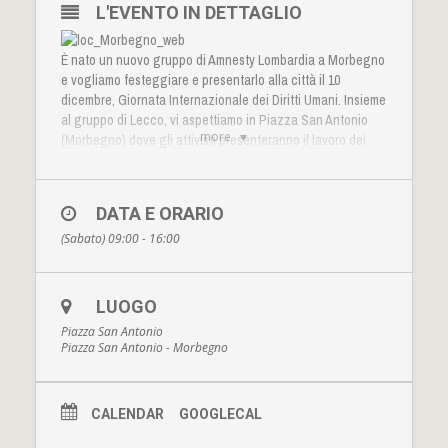
L'EVENTO IN DETTAGLIO
È nato un nuovo gruppo di Amnesty Lombardia a Morbegno
e vogliamo festeggiare e presentarlo alla città il 10
dicembre, Giornata Internazionale dei Diritti Umani. Insieme
al gruppo di Lecco, vi aspettiamo in Piazza San Antonio
more
(Morbegno) dove gli attivisti presenteranno il lavoro dei
gruppi, le campagne di Amnesty International e in
particolare
#W4R
- Write for Rights, la maratona dei diritti
che ogni anno pone sotto i riflettori 5 situazioni di
DATA E ORARIO
violazioni dei diritti umani in vari paesi del mondo. Verranno
(Sabato) 09:00 - 16:00
raccolte firme e venduti i panettoni artigianali della
Pasticceria Fiasconaro che ogni anno a Natale aiuta
Amnesty International. Seguiteci anche su
facebook
LUOGO
Piazza San Antonio
Piazza San Antonio - Morbegno
CALENDAR
GOOGLECAL