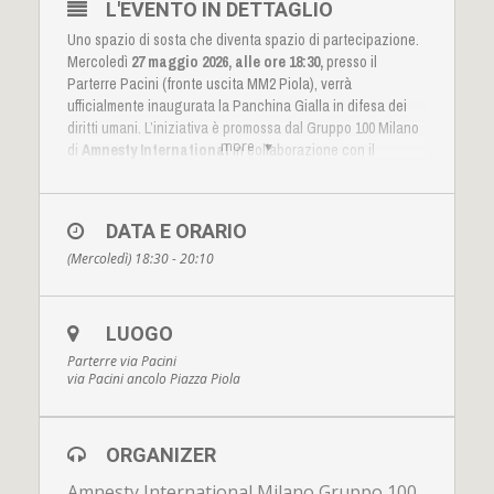
L'EVENTO IN DETTAGLIO
Uno spazio di sosta che diventa spazio di partecipazione.
Mercoledì
27 maggio 2026, alle ore 18:30,
presso il
Parterre Pacini (fronte uscita MM2 Piola), verrà
ufficialmente inaugurata la Panchina Gialla in difesa dei
diritti umani. L’iniziativa è promossa dal Gruppo 100 Milano
more
di
Amnesty International
in collaborazione con il
Municipio 3 del Comune di Milano
. L'appuntamento,
aperto a tutta la cittadinanza, vedrà la partecipazione di: -
Alba Bonetti
, Presidente di Amnesty International Italia; -
DATA E ORARIO
Filippo Andrea Rossi
, Vice Presidente del Municipio 3 e
(Mercoledì) 18:30 - 20:10
Assessore alla Cultura.
LUOGO
Parterre via Pacini
via Pacini ancolo Piazza Piola
ORGANIZER
L’installazione della panchina gialla intende trasformare un
Amnesty International Milano Gruppo 100