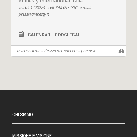
Amnesty International Italia
Tel. 06 4490224 - cell. 348 6974361, e-mail:
press@amnesty.it
CALENDAR
GOOGLECAL
CHI SIAMO
MISSIONE E VISIONE