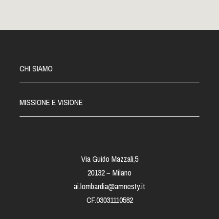
CHI SIAMO
MISSIONE E VISIONE
Via Guido Mazzali,5
20132 – Milano
ai.lombardia@amnesty.it
CF.03031110582