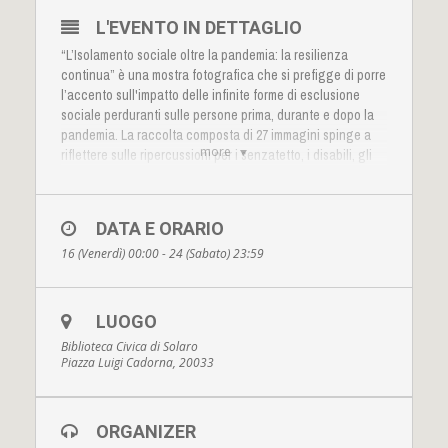
L'EVENTO IN DETTAGLIO
“L’Isolamento sociale oltre la pandemia: la resilienza
continua” è una mostra fotografica che si prefigge di porre
l’accento sull'impatto delle infinite forme di esclusione
sociale perduranti sulle persone prima, durante e dopo la
pandemia. La raccolta composta di 27 immagini spinge a
more
riflettere sulle ripercussioni per i senzatetto, i disabili, gli
anziani, i migranti, i malati psichiatrici. Prosegue il viaggio
della mostra itinerante che sta girano tutta la Lombardia ed
è ora visitabile a Solaro (MI) presso la Biblioteca Civica di
DATA E ORARIO
Piazza Luigi Cadorna con Ingresso Gratuito.
16 (Venerdì) 00:00 - 24 (Sabato) 23:59
LUOGO
Biblioteca Civica di Solaro
Piazza Luigi Cadorna, 20033
ORGANIZER