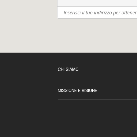
riservata ad un figlio che torna, qua
Redemption song si snoda su tre cont
“spirito di schiavitù” che è insito nel
Alla proiezione sarà presente la regi
responsabile del servizio EDU di 
informazioni potete consultare il sito
numerosi!
CHI SIAMO
MISSIONE E VISIONE