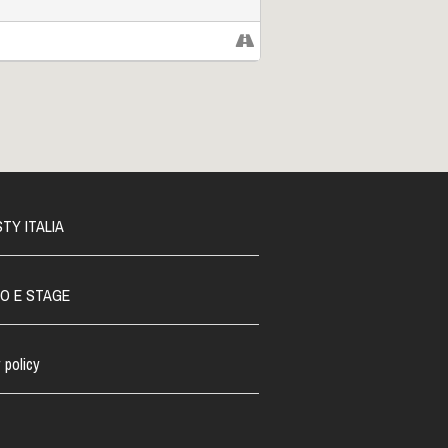
ollettivo, che parta dal superamento dello
che la fierezza della propria terra.
 2014). Interverrà
Sonia Forasiepi,
la nostra pagina facebook Per altre
i per il festival su
Groupon
Vi aspettiamo
TY ITALIA
O E STAGE
 policy