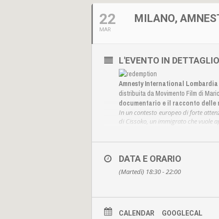
22
MILANO, AMNEST
MAR
L'EVENTO IN DETTAGLI
Amnesty International Lombardia
distribuita da Movimento Film di Mari
documentario e il racconto delle 
In un contesto europeo di forte attenz
di Cissoko, un immigrato che vuole apri
La regista parte seguendo il protago
Richiedenti Asilo sulle coste italiane.
dalle forme di schiavitù vissute dagli
DATA E ORARIO
Per questo decide di tornare nella 
(Martedì) 18:30 - 22:00
mostrare il video testimonianza alla su
Giunto in Africa, Cissoko vuole inform
collaborazione, per crescere insieme
corrente elettrica e senza un vero mot
CALENDAR
GOOGLECAL