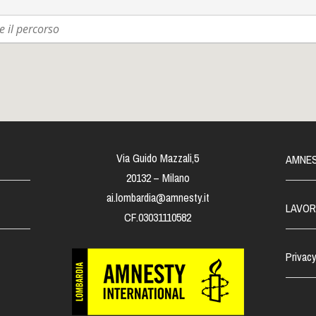
ndo é dato per perso.
inenti, riaffermando continuamente la necessità di un riscatto individuale e c
l’anima di molta gente d’Africa e impedisce sia l’accettazione della propria essenza 
sta
Cristina Mantis
, e
Paolo Martino
, regista, autore di Terra di Transito (Italia,
Amnesty International Lombardia |
Commissione Patrocini. Seguite l'evento sul
 di
Sguardialtrove
;
e la pagina
facebook del festival
Potete inoltre trovare i bigliett
Via Guido Mazzali,5
AMNES
20132 – Milano
ai.lombardia@amnesty.it
LAVOR
CF.03031110582
Privacy