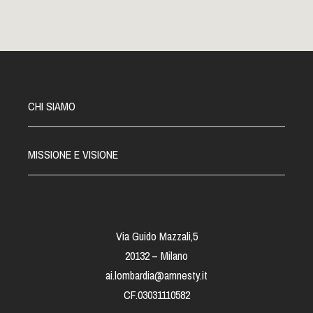
CHI SIAMO
MISSIONE E VISIONE
Via Guido Mazzali,5
20132 – Milano
ai.lombardia@amnesty.it
CF.03031110582