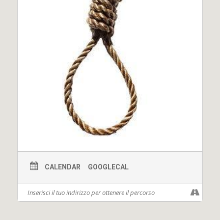
L’evento è stato organizzato in partnership con il
Turin
Tap Festival
, musical.it e il West Finland College.
Per maggiori informazioni, visitare il sito del
TIP TAP
SHOW
o scrivere a:
raccoltafondi.amnestylombardia@gmail.com |
info@teatrocarcano.com
Biglietti disponibili su:
Siete soci o attivisti di Amnesty International? Volete fare la
tessera di Amnesty? Contattate il gruppo di Amnesty della vostra
città e chiedete informazioni! Se pensate di iscrivervi, Amnesty vi
invita a Teatro!
CALENDAR
GOOGLECAL
Seguite tutto l'evento su
facebook