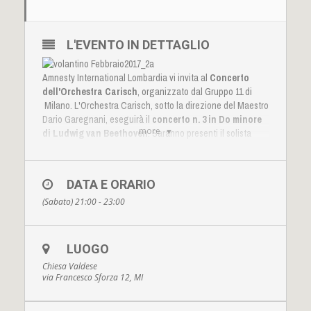
L'EVENTO IN DETTAGLIO
Amnesty International Lombardia vi invita al
Concerto
dell'Orchestra Carisch
, organizzato dal Gruppo 11 di
Milano. L'Orchestra Carisch, sotto la direzione del Maestro
Dario Garegnani, eseguirà il
concerto n. 3 in Do minore
more
di Ludwig van Beethoven
. Saranno presenti il solista
Francesco Villa
, nonché
Igor Riva
al violino,
Andrea
Cavuoto
al violoncello, e
Lorena Portalupi
al pianoforte.
Il ricavato (l’ingresso è a offerta libera) sarà devoluto ad
DATA E ORARIO
Amnesty International
. Gli attivisti del Gruppo 11 saranno
(Sabato) 21:00 - 23:00
presenti con un tavolino r la raccolta di firme su casi di
violazione dei Diritti Umani. Vi aspettiamo numerosi per
condividere un momento pieno di musica e diritti!
Seguite l'evento anche su
facebook
!
LUOGO
Chiesa Valdese
via Francesco Sforza 12, MI