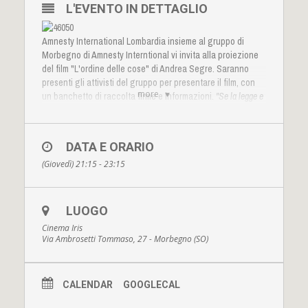
L'EVENTO IN DETTAGLIO
Amnesty International Lombardia insieme al gruppo di
Morbegno di Amnesty Interntional vi invita alla proiezione
del film "L'ordine delle cose" di Andrea Segre. Saranno
presenti gli attivisti del gruppo per presentare il film, con
more
un banchetto di raccolta firme e informazioni.
"Se la legge e
il senso comune contrastano tra loro, è possibile
sovvertire
L'ordine delle cose
? La domanda tormenta il
povero
Corrado
(
Paolo Pierobon
), un alto funzionario del
DATA E ORARIO
Ministero degli Interni italiano specializzato in missioni
(Giovedì) 21:15 - 23:15
internazionali contro l’immigrazione clandestina. A lui viene
affidato il delicato compito di arginare i viaggi illegali dalla Libia
verso l’Italia, conciliando la realtà di un Paese attraversato da
profonde tensioni intestine, la Libia post-Gheddafi, con gli
LUOGO
interessi italiani ed europei."
Seguiteci anche su
facebook
Cinema Iris
Via Ambrosetti Tommaso, 27 - Morbegno (SO)
CALENDAR
GOOGLECAL