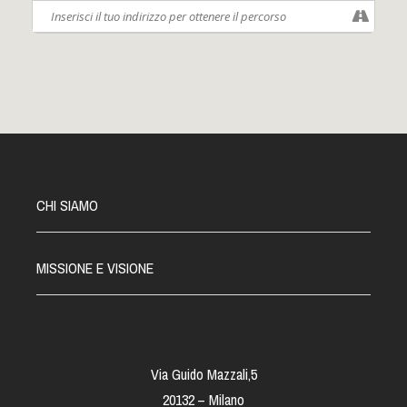
africana.
E' autore ed interprete di monologhi teatrali: Parole fuori
luogo (2002), Musica e popoli (2003), B-Sogni (2004), Canto dello
spirito (2006), Invisibili (2010), Incazzato bianco (2010). Nel 2011
ha portato in scena Relazioneper un'accademia di Franz Kafka,
per la regia di Heike Brunkhorst. Ha partecipato a vari progetti
teatrali e a trasmissioni radiofoniche e televisive.
Amnesty
International Gruppo di Saronno sarà presente con un
banchetto informativo e di raccolta firme. Vi aspettiamo
numerosi! Seguiteci su
facebook
Guarda su
YOUTUBE
CHI SIAMO
MISSIONE E VISIONE
Via Guido Mazzali,5
20132 – Milano