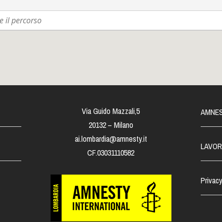
Via Guido Mazzali,5
AMNES
20132 – Milano
ai.lombardia@amnesty.it
LAVOR
CF.03031110582
Privacy