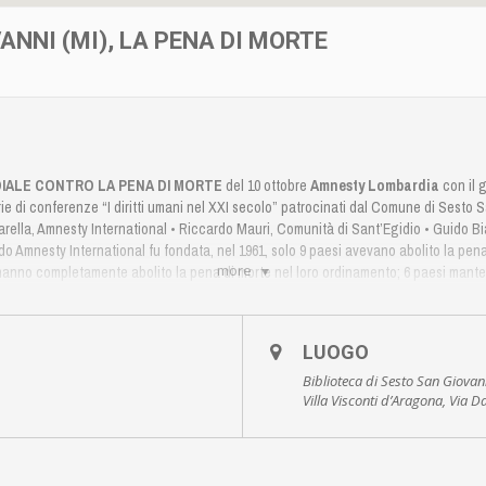
ANNI (MI), LA PENA DI MORTE
O
IALE CONTRO LA PENA DI MORTE
del 10 ottobre
Amnesty Lombardia
con il 
ie di conferenze “I diritti umani nel XXI secolo” patrocinati dal Comune di Sesto S
arella, Amnesty International • Riccardo Mauri, Comunità di Sant’Egidio • Guido 
 Amnesty International fu fondata, nel 1961, solo 9 paesi avevano abolito la pena di
more
o, hanno completamente abolito la pena di morte nel loro ordinamento; 6 paesi mant
o di guerra; altri 30 paesi sono considerati abolizionisti “de facto” in quanto non v
zionali. In totale sono 141 i paesi che non adottano la pena di morte. Ma sono an
paesi che hanno fatto più ricorso alla pena di morte nel 2015, sono stati: la Cina (mi
LUOGO
audita (oltre 158), la Somalia (oltre 51), gli Stati Uniti (28), l’Iraq (oltre 26), l’Egitto 
ore della Coalizione mondiale contro la pena di morte, continua a chiedere l’eli
Biblioteca di Sesto San Giovan
Villa Visconti d’Aragona, Via D
, l’omicidio a sangue freddo, di un essere umano in nome della giustizia
#NOPenad
 sulla pagina
facebook del Gruppo Monza e Brianza