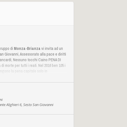
gruppo di
Monza-Brianza
vi invita ad un
an Giovanni, Assessorato alla pace e diritti
Biancardi, Nessuno tocchi Caino PENA DI
 morte per tutti i reati. Nel 2016 ben 105 i
engono la pena capitale solo in
i si registrano esecuzioni da almeno dieci
cora 58 i paesi che applicano questa
gliaia di esecuzioni) l’Iran (oltre 977
(oltre 22), l’Indonesia (14) e il Ciad (10).
minazione di questa pena disumana,
ni
ante Alighieri 6, Sesto San Giovanni
imorte
#amnestyinternational