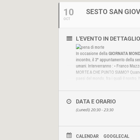
10
SESTO SAN GIOV
OCT
L'EVENTO IN DETTAGLI
In occasione della
GIORNATA MOND
incontro, il 3° appuntamento della ser
umani. Interverranno : • Franco Mazz
MORTE A CHE PUNTO SIAMO?
Quando
paesi del mondo, fra i quali il nostr
circostanze particolari, quali lo stat
anni o hanno assunto impegni interna
punizione disumana e degradante.
I 
DATA E ORARIO
esecuzioni), il Pakistan (326), l’Arabia S
Amnesty International, membro fondat
(Lunedì) 20:30 - 23:30
l’estrema negazione dei diritti umani
#AmnestyLombardia
Seguite l'evento
CALENDAR
GOOGLECAL