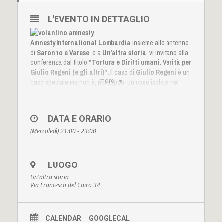
L'EVENTO IN DETTAGLIO
Amnesty International Lombardia
insieme alle antenne
di
Saronno e Varese
, e a
Un'altra storia
, vi invitano alla
conferenza dal titolo
"Tortura e Diritti umani. Verità per
Giulio Regeni (e gli altri)”.
Il caso di
Giulio Regeni
è un
more
caso speciale ma non è, purtroppo, un caso isolato nel
panorama internazionale. Diventa sempre più forte la
necessità di riaffermare il rispetto e la tutela dei diritti
umani per chiunque sia vittima delle loro violazioni. La
DATA E ORARIO
verità per Giulio è un tassello fondamentale di questo
(Mercoledì) 21:00 - 23:00
percorso. L'accertamento dei fatti e l'individuazione dei
colpevoli è un obbligo ed un dovere internazionalmente
riconosciuto. Per capire , per chiedere chiarezza ,
invitiamo tutta la cittadinanza a partecipare alla
LUOGO
conferenza. Introduzione a cura di
Alba Bonetti
, già
Un'altra storia
responsabile della Circoscrizione Lombardia di Amnesty
Via Francesco del Cairo 34
International, modera
Giuseppe Musolino
di
Un’altra
storia
. Relazione a cura di
Riccardo Noury
– portavoce
della Sezione Italiana di Amnesty International. Amnesty
CALENDAR
GOOGLECAL
International Gruppo di Saronno sarà presente con un