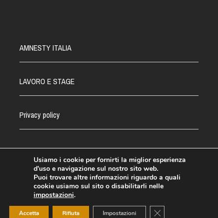
AMNESTY ITALIA
LAVORO E STAGE
Privacy policy
Usiamo i cookie per fornirti la miglior esperienza
d'uso e navigazione sul nostro sito web.
©Amnesty Lombardia 2021 - CF.03031110582
Puoi trovare altre informazioni riguardo a quali
cookie usiamo sul sito o disabilitarli nelle
impostazioni
.
Close GDPR Cookie
Accetta
Rifiuta
Impostazioni