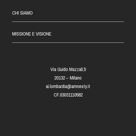
CHI SIAMO
MISSIONE E VISIONE
Via Guido Mazzali,5
20132 – Milano
ai.lombardia@amnesty.it
CF.03031110582