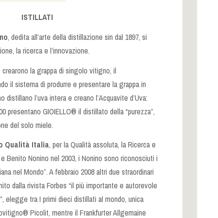
ISTILLATI
no
, dedita all’arte della distillazione sin dal 1897, si
zione, la ricerca e l’innovazione.
rearono la grappa di singolo vitigno, il
o il sistema di produrre e presentare la grappa in
o distillano l’uva intera e creano l’Acquavite d’Uva:
00 presentano GIOIELLO® il distillato della “purezza”,
ione del solo miele.
 Qualità Italia
, per la Qualità assoluta, la Ricerca e
 e Benito Nonino nel 2003, i Nonino sono riconosciuti i
iana nel Mondo”. A febbraio 2008 altri due straordinari
nito dalla rivista Forbes “il più importante e autorevole
i”, elegge tra I primi dieci distillati al mondo, unica
itigno® Picolit, mentre il Frankfurter Allgemaine