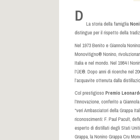
D
La storia della famiglia
Noni
distingue per il rispetto della tradi
Nel 1973 Benito e Giannola Nonino c
Monovitigno® Nonino, rivoluzionand
Italia e nel mondo. Nel 1984 I Nonin
l’ÚE®. Dopo anni di ricerche nel 20
l’acquavite ottenuta dalla distillaz
Col prestigioso
Premio Leonardo
l’Innovazione, conferito a Giannola
“veri Ambasciatori della Grappa Ital
riconoscimenti: F. Paul Pacult, defi
esperto di distillati degli Stati Unit
Grappa, la Nonino Grappa Cru Monov