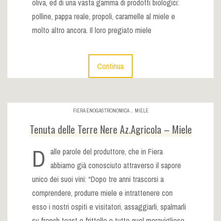
oliva, ed di una vasta gamma di prodotti biologici:
polline, pappa reale, propoli, caramelle al miele e
molto altro ancora. Il loro pregiato miele
Continua
.
FIERA ENOGASTRONOMICA
MIELE
Tenuta delle Terre Nere Az.Agricola – Miele
D
alle parole del produttore, che in Fiera
abbiamo già conosciuto attraverso il sapore
unico dei suoi vini: “Dopo tre anni trascorsi a
comprendere, produrre miele e intrattenere con
esso i nostri ospiti e visitatori, assaggiarli, spalmarli
su french toast e frittelle e tutto quel meraviglioso