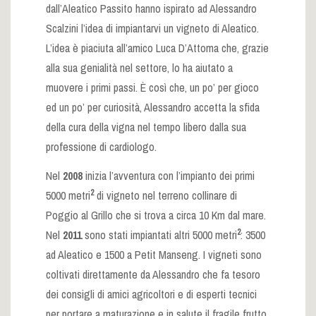
dall’Aleatico Passito hanno ispirato ad Alessandro
Scalzini l’idea di impiantarvi un vigneto di Aleatico.
L’idea è piaciuta all’amico Luca D’Attoma che, grazie
alla sua genialità nel settore, lo ha aiutato a
muovere i primi passi. È così che, un po’ per gioco
ed un po’ per curiosità, Alessandro accetta la sfida
della cura della vigna nel tempo libero dalla sua
professione di cardiologo.
Nel
2008
inizia l’avventura con l’impianto dei primi
2
5000 metri
di vigneto nel terreno collinare di
Poggio al Grillo che si trova a circa 10 Km dal mare.
2
Nel
2011
sono stati impiantati altri 5000 metri
: 3500
ad Aleatico e 1500 a Petit Manseng. I vigneti sono
coltivati direttamente da Alessandro che fa tesoro
dei consigli di amici agricoltori e di esperti tecnici
per portare a maturazione e in salute il fragile frutto