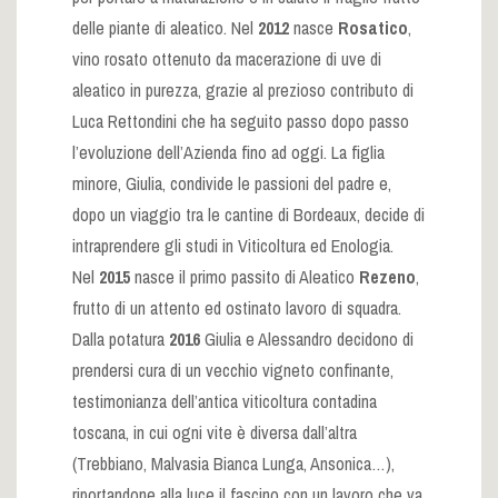
delle piante di aleatico. Nel
2012
nasce
Rosatico
,
vino rosato ottenuto da macerazione di uve di
aleatico in purezza, grazie al prezioso contributo di
Luca Rettondini che ha seguito passo dopo passo
l’evoluzione dell’Azienda fino ad oggi. La figlia
minore, Giulia, condivide le passioni del padre e,
dopo un viaggio tra le cantine di Bordeaux, decide di
intraprendere gli studi in Viticoltura ed Enologia.
Nel
2015
nasce il primo passito di Aleatico
Rezeno
,
frutto di un attento ed ostinato lavoro di squadra.
Dalla potatura
2016
Giulia e Alessandro decidono di
prendersi cura di un vecchio vigneto confinante,
testimonianza dell’antica viticoltura contadina
toscana, in cui ogni vite è diversa dall’altra
(Trebbiano, Malvasia Bianca Lunga, Ansonica…),
riportandone alla luce il fascino con un lavoro che va