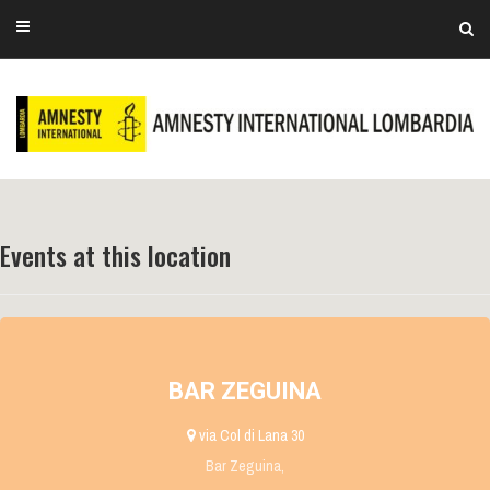
Events at this location
BAR ZEGUINA
via Col di Lana 30
Bar Zeguina,